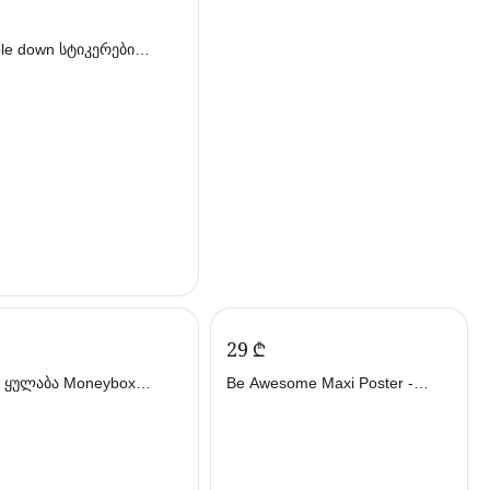
ble down სტიკერები
id Cove SD/07 (სქრიბლ
‍29‍
₾
 ყულაბა Moneybox
Be Awesome Maxi Poster -
დი)
პოსტერი