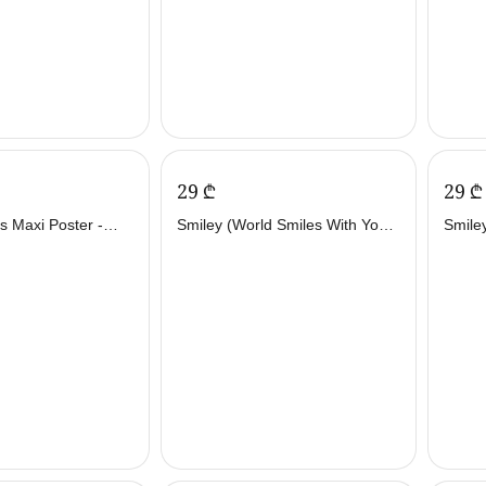
‍29‍
₾
‍29‍
₾
s Maxi Poster -
Smiley (World Smiles With You)
Smile
Maxi Poster - პოსტერი
პოსტ