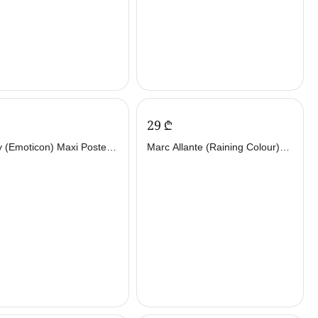
‍29‍
₾
y (Emoticon) Maxi Poster -
Marc Allante (Raining Colour)
ერი
Maxi Poster