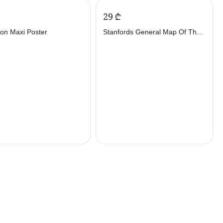
‍29‍
₾
ion Maxi Poster
Stanfords General Map Of The
World (Colour) Maxi Poster