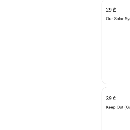
‍29‍
₾
Our Solar Sy
‍29‍
₾
Keep Out (G