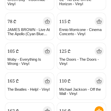
Vinyl
Horizon - Vinyl
‍78‍
₾
‍115‍
₾
JAMES BROWN - Live At
Ennio Morricone - Cinema
The Apollo (Cyan Blue
Concerto - Vinyl
Vinyl) - Vinyl
‍105‍
₾
‍125‍
₾
Moby - Everything Is
The Doors - The Doors -
Wrong - Vinyl
Vinyl
‍165‍
₾
‍110‍
₾
The Beatles - Help! - Vinyl
Michael Jackson - Off the
Wall - Vinyl
‍162‍
₾
‍116‍
₾