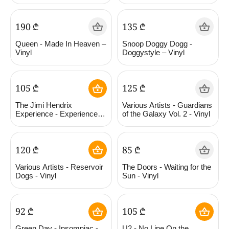
(ლენკო)
‍190‍
₾
‍135‍
₾
Queen - Made In Heaven –
Snoop Doggy Dogg -
Vinyl
Doggystyle – Vinyl
‍105‍
₾
‍125‍
₾
The Jimi Hendrix
Various Artists - Guardians
Experience - Experience
of the Galaxy Vol. 2 - Vinyl
Hendrix - Vinyl
‍120‍
₾
‍85‍
₾
Various Artists - Reservoir
The Doors - Waiting for the
Dogs - Vinyl
Sun - Vinyl
‍92‍
₾
‍105‍
₾
Green Day - Insomniac -
U2 - No Line On the