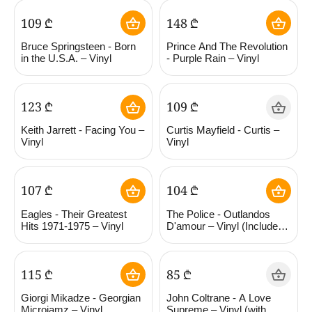
‍109‍
₾
‍148‍
₾
Bruce Springsteen - Born
Prince And The Revolution
in the U.S.A. – Vinyl
- Purple Rain – Vinyl
‍123‍
₾
‍109‍
₾
Keith Jarrett - Facing You –
Curtis Mayfield - Curtis –
Vinyl
Vinyl
‍107‍
₾
‍104‍
₾
Eagles - Their Greatest
The Police - Outlandos
Hits 1971-1975 – Vinyl
D'amour – Vinyl (Includes
a voucher to download
MP3 version of the album)
‍115‍
₾
‍85‍
₾
Giorgi Mikadze - Georgian
John Coltrane - A Love
Microjamz – Vinyl
Supreme – Vinyl (with