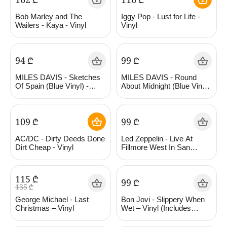
Bob Marley and The
Iggy Pop - Lust for Life -
Wailers - Kaya - Vinyl
Vinyl
‍94‍
₾
‍99‍
₾
MILES DAVIS - Sketches
MILES DAVIS - Round
Of Spain (Blue Vinyl) -
About Midnight (Blue Vinyl)
Vinyl
- Vinyl
‍109‍
₾
‍99‍
₾
AC/DC - Dirty Deeds Done
Led Zeppelin - Live At
Dirt Cheap - Vinyl
Fillmore West In San
Francisco 24Th Of April
1969 – Vinyl
‍115‍
₾
‍99‍
₾
‍135‍
₾
George Michael - Last
Bon Jovi - Slippery When
Christmas – Vinyl
Wet – Vinyl (Includes
download voucher)