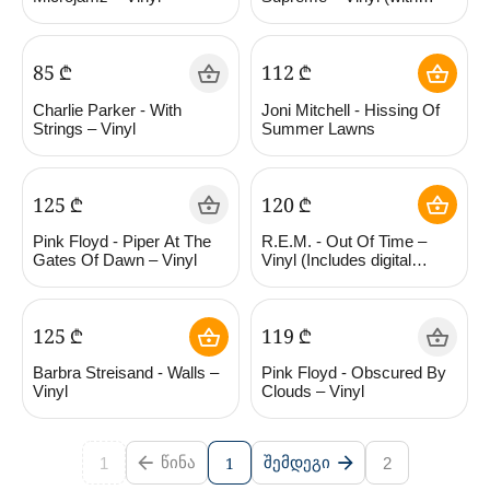
Jimmy Garisson, McCoy
Tyner, Elvin Jones)
‍85‍
₾
‍112‍
₾
Charlie Parker - With
Joni Mitchell - Hissing Of
Strings – Vinyl
Summer Lawns
‍125‍
₾
‍120‍
₾
Pink Floyd - Piper At The
R.E.M. ‎- Out Of Time –
Gates Of Dawn – Vinyl
Vinyl (Includes digital
download card)
‍125‍
₾
‍119‍
₾
Barbra Streisand ‎- Walls –
Pink Floyd - Obscured By
Vinyl
Clouds – Vinyl
1
ᲬᲘᲜᲐ
ᲨᲔᲛᲓᲔᲒᲘ
1
2