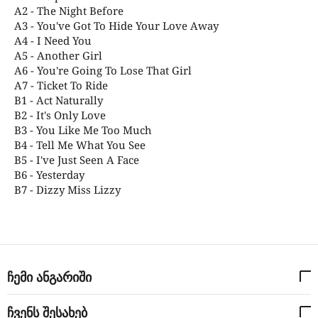
A2 - The Night Before
A3 - You've Got To Hide Your Love Away
A4 - I Need You
A5 - Another Girl
A6 - You're Going To Lose That Girl
A7 - Ticket To Ride
B1 - Act Naturally
B2 - It's Only Love
B3 - You Like Me Too Much
B4 - Tell Me What You See
B5 - I've Just Seen A Face
B6 - Yesterday
B7 - Dizzy Miss Lizzy
ჩემი ანგარიში
ჩვენს შესახებ