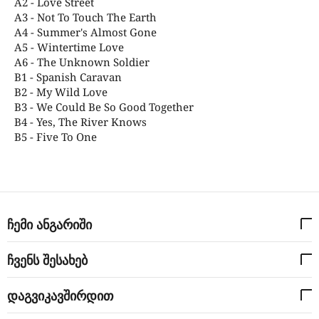
A2 - Love Street
A3 - Not To Touch The Earth
A4 - Summer's Almost Gone
A5 - Wintertime Love
A6 - The Unknown Soldier
B1 - Spanish Caravan
B2 - My Wild Love
B3 - We Could Be So Good Together
B4 - Yes, The River Knows
B5 - Five To One
ჩემი ანგარიში
ჩვენს შესახებ
დაგვიკავშირდით