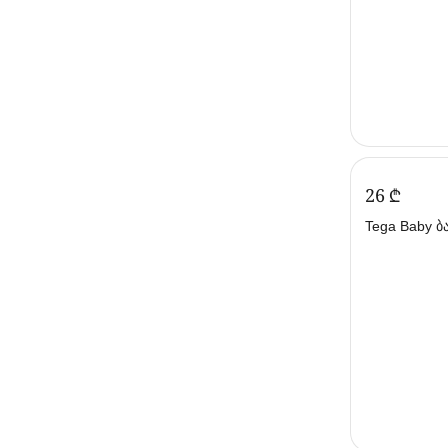
‍26‍
₾
Tega Baby ბავშვის ბალიში
30X40 (თეგა