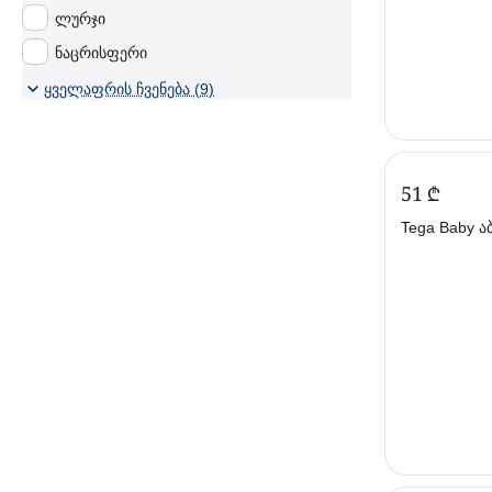
ლურჯი
ნაცრისფერი
ყვითელი
ყველაფრის ჩვენება (9)
შაბიამისფერი
ცისფერი
წითელი
‍51‍
₾
Tega Baby აბაზანა 102 სმ
ცისფერი (თე