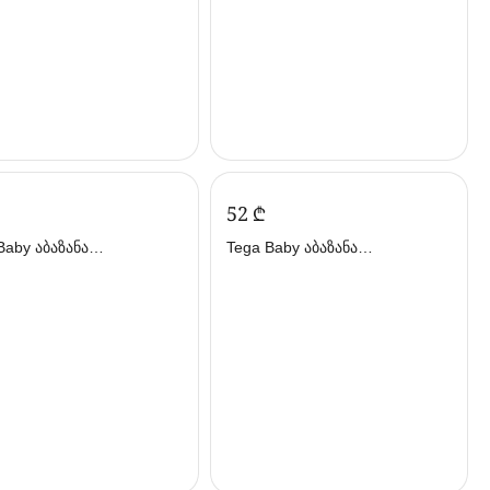
‍52‍
₾
Baby აბაზანა
Tega Baby აბაზანა
ლელით 102სმ ლურჯი
დამცლელით 102სმ
 ბეიბი)
ვარდისფერი (თეგა ბეიბი)