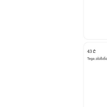
‍43‍
₾
Tega აბაზა
92სმ ვარდი