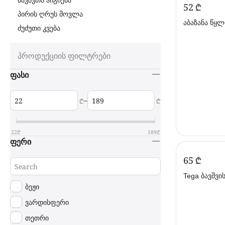
ბავშვთა ჰიგიენა
‍52‍
₾
პირის ღრუს მოვლა
აბაზანა წყლ
ძუძუთი კვება
Tega Baby
პროდუქციის ფილტრები
ფასი
–
₾
₾
22
₾
189
₾
ფერი
‍65‍
₾
Tega ბავშვის
ნაცრისფერი
ბეჟი
ვარდისფერი
თეთრი