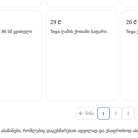
‍29‍
₾
‍26‍
₾
ა 86 სმ ყვითელი
Tega ღამის ქოთანი საფარი
Tega 
მუსიკალური ცისფერი
თეთრ
1
ᲬᲘᲜᲐ
2
3
ბაზანები, რომლებიც დაგეხმარებათ ადვილად და უსაფრთხოდ აბანა