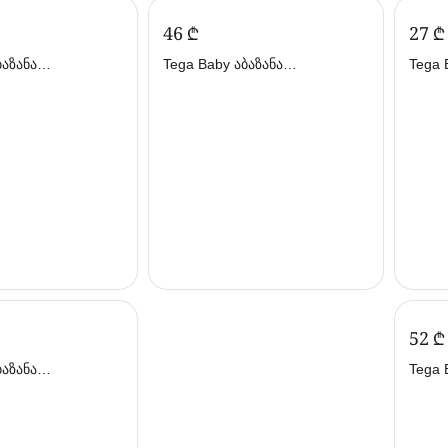
‍46‍
₾
‍27‍
₾
Tega Baby აბაზანა
Tega Baby ღა
102სმ სერი
დამცლელით 86სმ სერი (თეგა
მუსი
ბეიბი)
(თეგა
‍52‍
₾
Tega Baby
 86სმ ცისფერი
დამც
ბეიბი