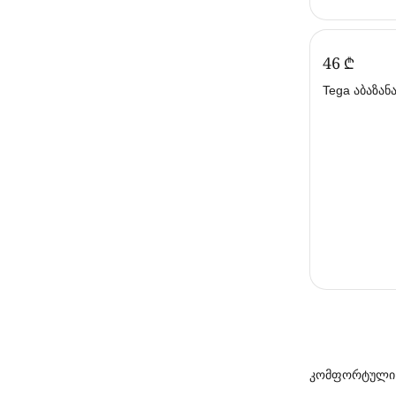
‍46‍
₾
Tega აბაზან
კომფორტული ა