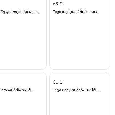
‍65‍
₾
ზზე დასადები რბილი -
Tega ბავშვის აბაზანა, ღია
ვარდისფერი (თეგა)
‍51‍
₾
აზანა 86 სმ
Tega Baby აბაზანა 102 სმ
 (თეგა ბეიბი)
ნაცრისფერი (თეგა ბეიბი)