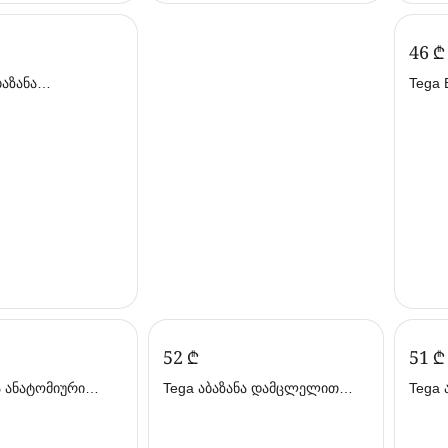
‍46‍
₾
ბაზანა
Tega 
86სმ ღია მწვანე
დამც
ვარდი
‍52‍
₾
‍51‍
₾
ა ანატომიური
Tega აბაზანა დამცლელით
Tega 
102სმ ყვითელი