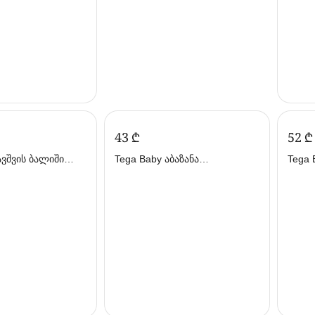
‍43‍
₾
‍52‍
₾
Tega Baby აბაზანა
Tega 
 ბეიბი)
დამცლელით 92სმ თეთრი
დამც
(თეგა ბეიბი)
(თეგა