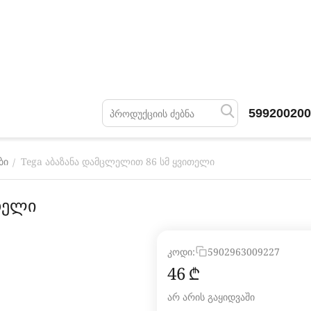
599200200
Tega აბაზანა დამცლელით 86 სმ ყვითელი
/
ბი
თელი
კოდი:
5902963009227
‍46‍
₾
არ არის გაყიდვაში