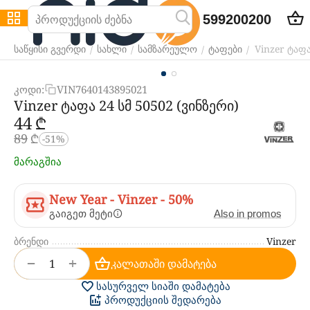
599200200
Vinzer ტაფა
/
/
/
/
საწყისი გვერდი
სახლი
სამზარეულო
ტაფები
კოდი:
VIN7640143895021
Vinzer ტაფა 24 სმ 50502 (ვინზერი)
‍44‍
₾
‍89‍
₾
-51%
მარაგშია
New Year - Vinzer - 50%
გაიგეთ მეტი
Also in promos
ბრენდი
Vinzer
+
−
კალათაში დამატება
სასურველ სიაში დამატება
პროდუქციის შედარება