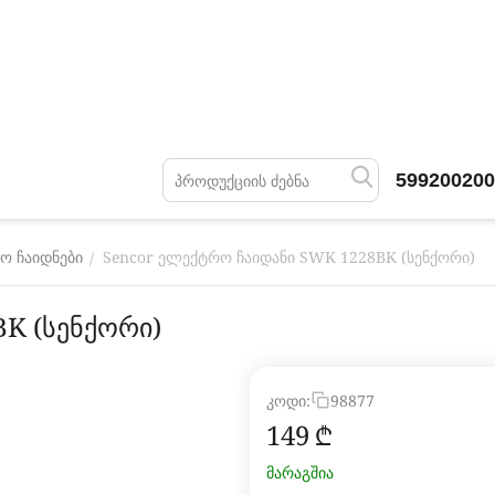
599200200
Sencor ელექტრო ჩაიდანი SWK 1228BK (სენქორი)
/
ო ჩაიდნები
K (სენქორი)
კოდი:
98877
‍149‍
₾
მარაგშია