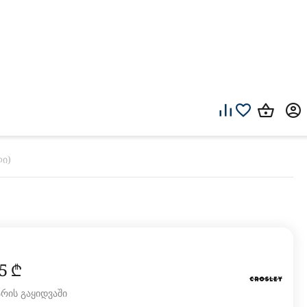
ი)
5‍
₾
არის გაყიდვაში