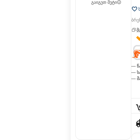
გაიგეთ მეტი
ბრე
მ
— წ
— ს
— მ