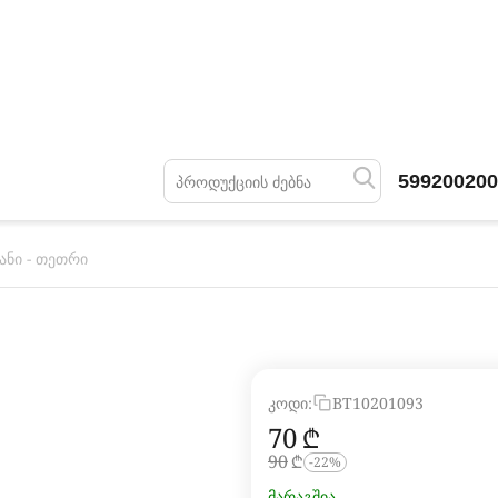
599200200
ანი - თეთრი
კოდი:
BT10201093
‍70‍
₾
‍90‍
₾
-22%
მარაგშია