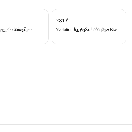
‍281‍
₾
სკუტერი საბავშვო
Yvolution სკუტერი საბავშვო Kiwi
ივოლუშენი)
Y101260 (ივოლუშენი)