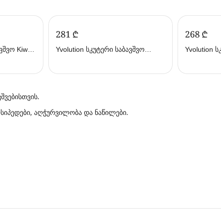
‍281‍
₾
‍268‍
₾
ვშვო Kiwi
Yvolution სკუტერი საბავშვო
Yvolution 
Y101258 (ივოლუშენი)
Y101259 (
ვშვებისთვის.
სიპედები, აღჭურვილობა და ნაწილები.