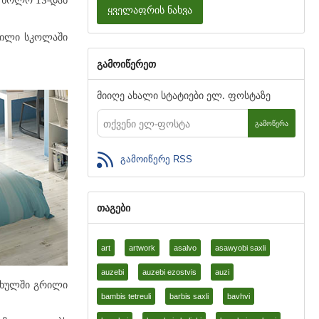
ყველაფრის ნახვა
 ძილი სკოლაში
გამოიწერეთ
მიიღე ახალი სტატიები ელ. ფოსტაზე
ᲒᲐᲛᲝᲬᲔᲠᲐ
გამოიწერე RSS
თაგები
art
artwork
asalvo
asawyobi saxli
auzebi
auzebi ezostvis
auzi
აფხულში გრილი
bambis tetreuli
barbis saxli
bavhvi