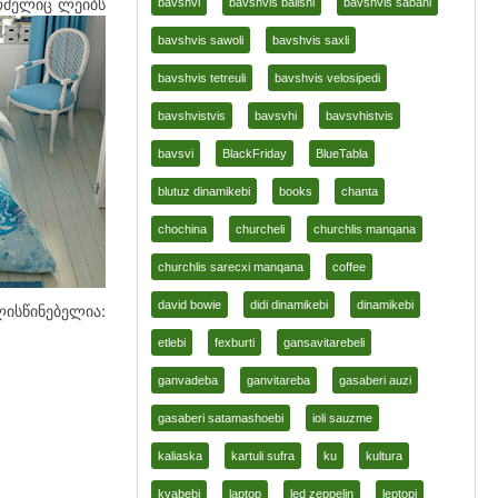
რომელიც ლეიბს
bavshvi
bavshvis balishi
bavshvis sabani
bavshvis sawoli
bavshvis saxli
bavshvis tetreuli
bavshvis velosipedi
bavshvistvis
bavsvhi
bavsvhistvis
bavsvi
BlackFriday
BlueTabla
blutuz dinamikebi
books
chanta
chochina
churcheli
churchlis manqana
churchlis sarecxi manqana
coffee
david bowie
didi dinamikebi
dinamikebi
ისწინებელია:
etlebi
fexburti
gansavitarebeli
ganvadeba
ganvitareba
gasaberi auzi
gasaberi satamashoebi
ioli sauzme
kaliaska
kartuli sufra
ku
kultura
kvabebi
laptop
led zeppelin
leptopi