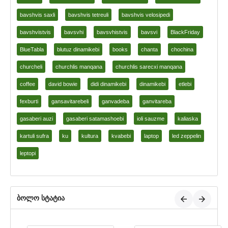
bavshvis saxli
bavshvis tetreuli
bavshvis velosipedi
bavshvistvis
bavsvhi
bavsvhistvis
bavsvi
BlackFriday
BlueTabla
blutuz dinamikebi
books
chanta
chochina
churcheli
churchlis manqana
churchlis sarecxi manqana
coffee
david bowie
didi dinamikebi
dinamikebi
etlebi
fexburti
gansavitarebeli
ganvadeba
ganvitareba
gasaberi auzi
gasaberi satamashoebi
ioli sauzme
kaliaska
kartuli sufra
ku
kultura
kvabebi
laptop
led zeppelin
leptopi
ბოლო სტატია