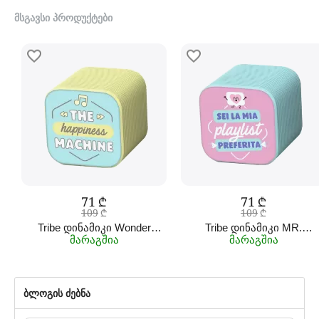
ᲛᲡᲒᲐᲕᲡᲘ ᲞᲠᲝᲓᲣᲥᲢᲔᲑᲘ
‍71‍
₾
‍71‍
₾
‍109‍
₾
‍109‍
₾
Tribe დინამიკი Wonder
Tribe დინამიკი MR.
მარაგშია
მარაგშია
Happiness (თრაიბ)
Wonderful (თრაიბი)
ბლოგის ძებნა