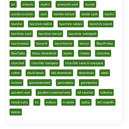
art
artwork
asalvo
asawyobi saxli
auzebi
auzebi ezostvis
auzi
bambis tetreuli
barbis saxli
bavhvi
bavshvi
bavshvis balishi
bavshvis sabani
bavshvis sawoli
bavshvis saxli
bavshvis tetreuli
bavshvis velosipedi
bavshvistvis
bavsvhi
bavsvhistvis
bavsvi
BlackFriday
BlueTabla
blutuz dinamikebi
books
chanta
chochina
churcheli
churchlis manqana
churchlis sarecxi manqana
coffee
david bowie
didi dinamikebi
dinamikebi
etlebi
fexburti
gansavitarebeli
ganvadeba
ganvitareba
gasaberi auzi
gasaberi satamashoebi
ioli sauzme
kaliaska
kartuli sufra
ku
kultura
kvabebi
laptop
led zeppelin
leptopi