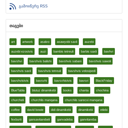
გამოიწერე RSS
თაგები
art
artwork
asalvo
asawyobi saxli
auzebi
auzebi ezostvis
auzi
bambis tetreuli
barbis saxli
bavhvi
bavshvi
bavshvis balishi
bavshvis sabani
bavshvis sawoli
bavshvis saxli
bavshvis tetreuli
bavshvis velosipedi
bavshvistvis
bavsvhi
bavsvhistvis
bavsvi
BlackFriday
BlueTabla
blutuz dinamikebi
books
chanta
chochina
churcheli
churchlis manqana
churchlis sarecxi manqana
coffee
david bowie
didi dinamikebi
dinamikebi
etlebi
fexburti
gansavitarebeli
ganvadeba
ganvitareba