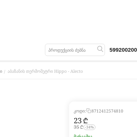
599200200
აბაზანის თერმომეტრი Hippo - Alecto
/
ი
კოდი:
8712412574810
‍23‍
₾
‍35‍
₾
-34%
მარაგშია